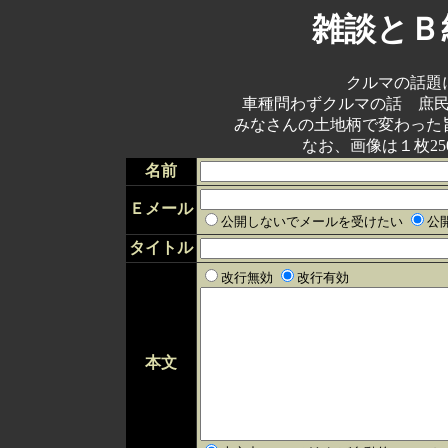
雑談とＢ
クルマの話題
車種問わずクルマの話 庶
みなさんの土地柄で変わった
なお、画像は１枚25
名前
Ｅメール
公開しないでメールを受けたい
公
タイトル
改行無効
改行有効
本文