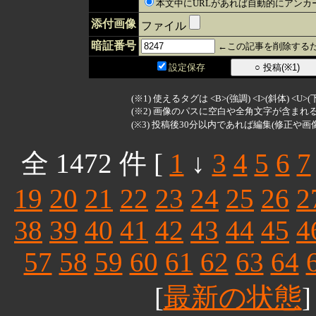
本文中にURLがあれば自動的にアンカ
添付画像
ファイル
暗証番号
←この記事を削除するた
設定保存
(※1) 使えるタグは <B>(強調) <I>(斜体) <U>
(※2) 画像のパスに空白や全角文字が含ま
(※3) 投稿後30分以内であれば編集(修正や画
全 1472 件 [
1
↓
3
4
5
6
7
19
20
21
22
23
24
25
26
2
38
39
40
41
42
43
44
45
4
57
58
59
60
61
62
63
64
[
最新の状態
]