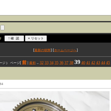
ル
存
[
] [
]
最新の状態
ホームページへ
39
前
[
|
..
32
33
34
35
36
37
38
40
41
42
43
44
45
3ページ ) ページ
最初
84