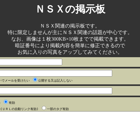
ＮＳＸの掲示板
ＮＳＸ関連の掲示板です。
特に限定しませんが主にＮＳＸ関連の話題が中心です。
なお、画像は１枚300KB×10枚までで掲載できます。
暗証番号により掲載内容を簡単に修正できるので
お気に入りの写真をアップしてみてください。
いでメールを受けたい
公開する又は記入しない
効
有効
効(ＵＲＬの自動リンク有効)
一部のタグ有効