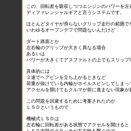
この、回転差を吸収しつつエンジンのパワーを左
ディファレンシャルギアと言うシステムです。
ほとんどタイヤが滑らないグリップ走行の範囲で
いわゆるオープンデフで問題ないんだけど
ダート路面とか
左右輪のグリップが大きく異なる場合
あるいは
パワーが大きくてアスファルトの上でもスリップ
具体的には
２速でヘアピンを立ち上がるときなど
荷重が抜けている内輪がホイルスピンしてしまっ
アクセルを開けてもクルマが前に進まない現象が
この問題を回避するために考案されたのが
ＬＳＤというもので
機械式ＬＳＤは
左右輪に回転差がある状態でアクセルを開けると
ＬＳＤ内部のクラッチが左右輪を繋ぐので