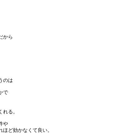
だから
うのは
かで
くれる。
件や
れほど効かなくて良い。