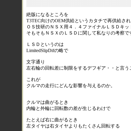
絶版になるところを
T3TEC向けのOEM供給というカタチで再供給さ
ＯＳ技研のＮＳＸ用４．４ファイナルＬＳＤキッ
そもそもＮＳＸのＬＳＤに関して私なりの考察で
ＬＳＤというのは
LimitedSlipDifの略で
文字通り
左右輪の回転差に制限をするデフギア・・と言う
これが
クルマの走行にどんな影響を与えるのか。
クルマは曲がるとき
内輪と外輪に回転数の差が生じるわけで
たとえば右に曲がるとき
左タイヤは右タイヤよりもたくさん回転する