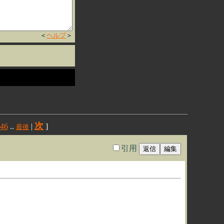
＜
ヘルプ
＞
次
46
..
|
]
最後
引用