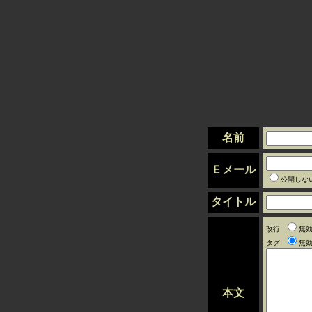
名前
Ｅメール
公開しな
タイトル
改行
無
タグ
無
本文