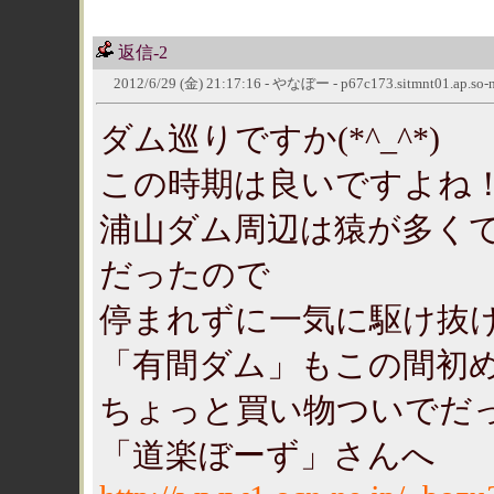
返信-2
2012/6/29 (金) 21:17:16 - やなぼー - p67c173.sitmnt01.ap.so-ne
ダム巡りですか(*^_^*)
この時期は良いですよね
浦山ダム周辺は猿が多く
だったので
停まれずに一気に駆け抜けま
「有間ダム」もこの間初
ちょっと買い物ついでだ
「道楽ぼーず」さんへ