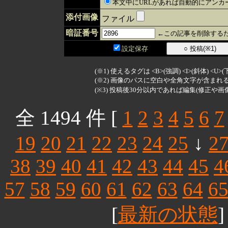
本文中にURLがあれば自動的にアンカ
添付画像
ファイル
暗証番号
←この記事を削除するた
設定保存
(※1) 使えるタグは <B>(強調) <I>(斜体) <U>
(※2) 画像のパスに空白や全角文字が含ま
(※3) 投稿後30分以内であれば編集(修正や画
全 1494 件 [
1
2
3
4
5
6
7
19
20
21
22
23
24
25
↓
2
38
39
40
41
42
43
44
45
4
57
58
59
60
61
62
63
64
6
[
最新の状態
]