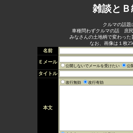
雑談とＢ
クルマの話題
車種問わずクルマの話 庶
みなさんの土地柄で変わった
なお、画像は１枚25
名前
Ｅメール
公開しないでメールを受けたい
公
タイトル
改行無効
改行有効
本文