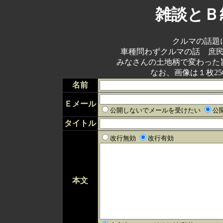
雑談とＢ
クルマの話題
車種問わずクルマの話 庶
みなさんの土地柄で変わった
なお、画像は１枚25
名前
Ｅメール
公開しないでメールを受けたい
公
タイトル
改行無効
改行有効
本文