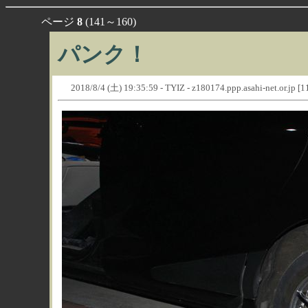
ページ
8
(141～160)
パンク！
2018/8/4 (土) 19:35:59 - TYIZ - z180174.ppp.asahi-net.or.jp [