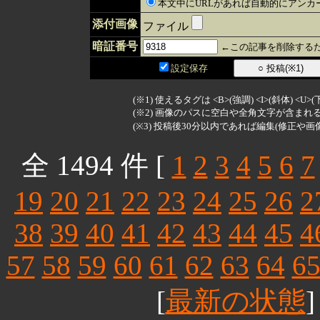
本文中にURLがあれば自動的にアンカ
添付画像
ファイル
暗証番号
←この記事を削除するた
設定保存
(※1) 使えるタグは <B>(強調) <I>(斜体) <U>
(※2) 画像のパスに空白や全角文字が含ま
(※3) 投稿後30分以内であれば編集(修正や画
全 1494 件 [
1
2
3
4
5
6
7
19
20
21
22
23
24
25
26
2
38
39
40
41
42
43
44
45
4
57
58
59
60
61
62
63
64
6
[
最新の状態
]