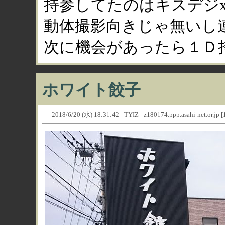
持参してたのはキスデジx7
動体撮影向きじゃ無いし
次に機会があったら１Ｄ
ホワイト餃子
2018/6/20 (水) 18:31:42 - TYIZ - z180174.ppp.asahi-net.or.jp 