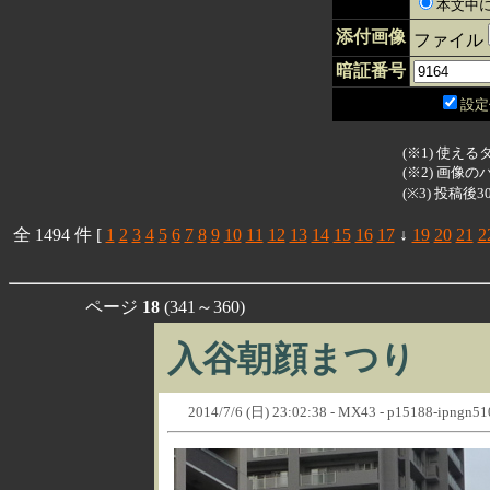
本文中に
添付画像
ファイル
暗証番号
設定
(※1) 使えるタ
(※2) 画
(※3) 投稿
全 1494 件 [
1
2
3
4
5
6
7
8
9
10
11
12
13
14
15
16
17
↓
19
20
21
2
ページ
18
(341～360)
入谷朝顔まつり
2014/7/6 (日) 23:02:38 - MX43 - p15188-ipngn510