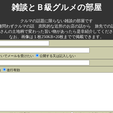
雑談とＢ級グルメの部屋
クルマの話題に限らない雑談の部屋です
種問わずクルマの話 庶民的な近所のお店の話から 旅先での
さんの土地柄で変わった旨い物があったら是非紹介してくださ
なお、画像は１枚250KB×20枚までで掲載できます。
ないでメールを受けたい
公開する又は記入しない
効
改行有効