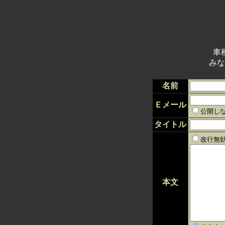
車
みな
名前
Ｅメール
公開し
タイトル
改行無
本文