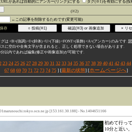
URLがあれば自動的にアンカー(リンク)にする
タグ(※1)を有効にする(
(※2)
←この記事を削除するためです(変更可能)
保存
グは <B>(強調) <I>(斜体) <U>(下線) <FONT>(装飾) <A>(アンカー) のみです.
閉
像のパスに空白や全角文字が含まれると、正しく処理できない場合があります.
後30分以内であれば編集(修正や画像追加)が可能です.
2
23
24
25
26
27
28
29
30
31
32
33
34
35
36
37
38
39
40
41
42
43
44
ホームページへ
67
68
69
70
71
72
73
74
75
] [
最新の状態
] [
]
1marunouchi.tokyo.ocn.ne.jp [153.161.30.188]
- No.1404651166
初めて行っ
10分と近い