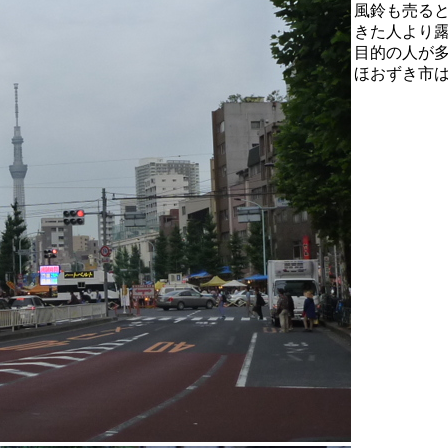
風鈴も売る
きた人より
目的の人が
ほおずき市は