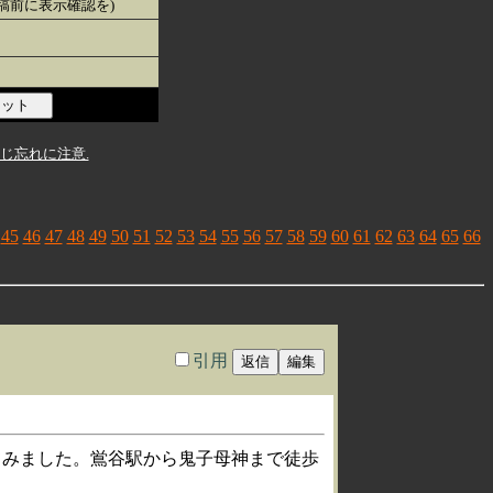
投稿前に表示確認を)
じ忘れに注意.
45
46
47
48
49
50
51
52
53
54
55
56
57
58
59
60
61
62
63
64
65
66
引用
てみました。鴬谷駅から鬼子母神まで徒歩
。