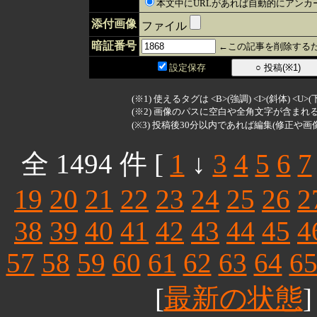
本文中にURLがあれば自動的にアンカ
添付画像
ファイル
暗証番号
←この記事を削除するた
設定保存
(※1) 使えるタグは <B>(強調) <I>(斜体) <U>
(※2) 画像のパスに空白や全角文字が含ま
(※3) 投稿後30分以内であれば編集(修正や画
全 1494 件 [
1
↓
3
4
5
6
7
19
20
21
22
23
24
25
26
2
38
39
40
41
42
43
44
45
4
57
58
59
60
61
62
63
64
6
[
最新の状態
]