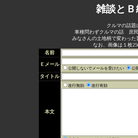
雑談とＢ
クルマの話題
車種問わずクルマの話 庶
みなさんの土地柄で変わった
なお、画像は１枚25
名前
Ｅメール
公開しないでメールを受けたい
公
タイトル
改行無効
改行有効
本文