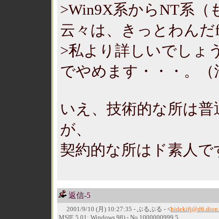
>Win9X系からNT
云々は、きっとわんだf
>私より詳しいでしょ
でやめます・・・。（
いえ、技術的な所は普
が、
契約的な所はド素人で
返信-5
2001/9/10 (月) 10:27:35 - ぶるぶる - <
hidekifj@d6.dion.
MSIE 5.01; Windows 98) - No.1000000999.5