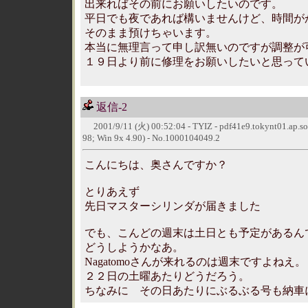
出来ればその前にお願いしたいのです。
平日でも夜であれば構いませんけど、時間が
そのまま預けちゃいます。
本当に無理言って申し訳無いのですが調整が
１９日より前に修理をお願いしたいと思って
返信-2
2001/9/11 (火) 00:52:04 - TYIZ - pdf41e9.tokynt01.ap.so
98; Win 9x 4.90) - No.1000104049.2
こんにちは、奥さんですか？
とりあえず
先日マスターシリンダが届きました
でも、こんどの週末は土日とも予定があるん
どうしようかなあ。
Nagatomoさんが来れるのは週末ですよねえ。
２２日の土曜あたりどうだろう。
ちなみに その日あたりにぶるぶる号も納車