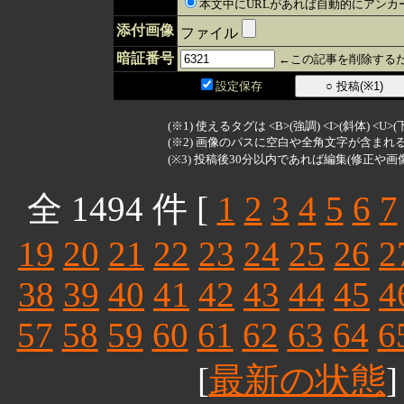
本文中にURLがあれば自動的にアンカ
添付画像
ファイル
暗証番号
←この記事を削除するた
設定保存
(※1) 使えるタグは <B>(強調) <I>(斜体) <U>
(※2) 画像のパスに空白や全角文字が含ま
(※3) 投稿後30分以内であれば編集(修正や画
全 1494 件 [
1
2
3
4
5
6
7
19
20
21
22
23
24
25
26
2
38
39
40
41
42
43
44
45
4
57
58
59
60
61
62
63
64
6
[
最新の状態
]