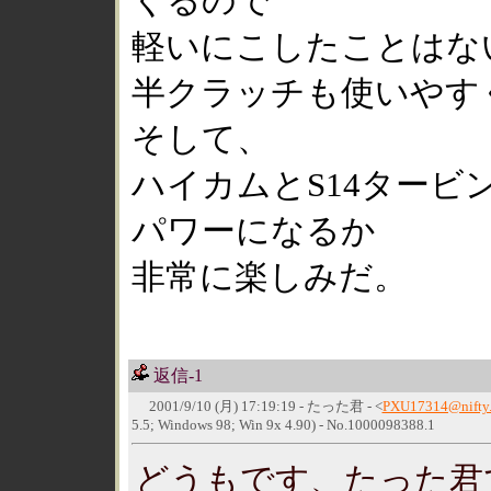
くるので
軽いにこしたことはな
半クラッチも使いやすく
そして、
ハイカムとS14タービ
パワーになるか
非常に楽しみだ。
返信-1
2001/9/10 (月) 17:19:19 - たった君 - <
PXU17314@nifty.
5.5; Windows 98; Win 9x 4.90) - No.1000098388.1
どうもです、たった君