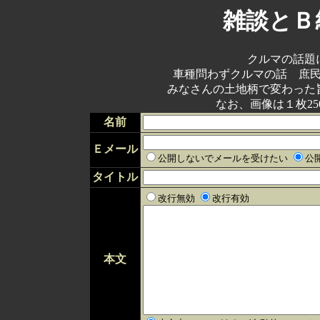
雑談とＢ
クルマの話題
車種問わずクルマの話 庶
みなさんの土地柄で変わった
なお、画像は１枚25
名前
Ｅメール
公開しないでメールを受けたい
公
タイトル
改行無効
改行有効
本文