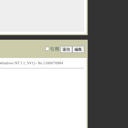
引用
; Windows NT 5.1; SV1) - No.1180670984