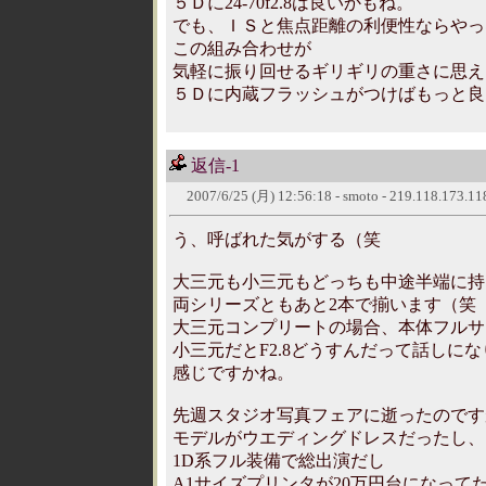
５Ｄに24-70f2.8は良いかもね。
でも、ＩＳと焦点距離の利便性ならやっぱり
この組み合わせが
気軽に振り回せるギリギリの重さに思え
５Ｄに内蔵フラッシュがつけばもっと良
返信-1
2007/6/25 (月) 12:56:18 - smoto - 219.118.173.11
う、呼ばれた気がする（笑
大三元も小三元もどっちも中途半端に持
両シリーズともあと2本で揃います（笑
大三元コンプリートの場合、本体フルサ
小三元だとF2.8どうすんだって話しに
感じですかね。
先週スタジオ写真フェアに逝ったのです
モデルがウエディングドレスだったし、
1D系フル装備で総出演だし
A1サイズプリンタが20万円台になって