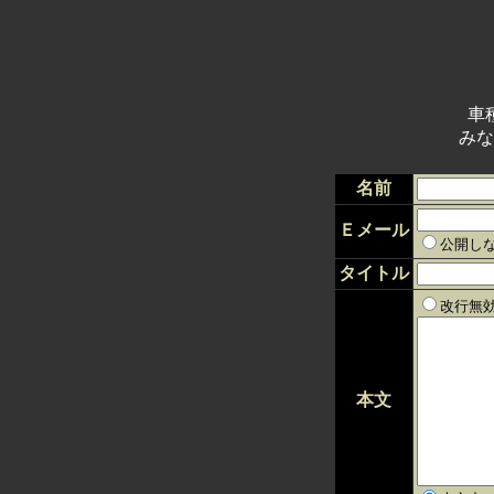
車
みな
名前
Ｅメール
公開し
タイトル
改行無
本文