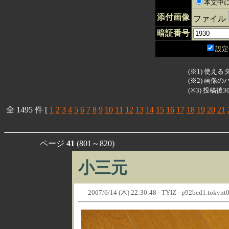
本文中に
添付画像
ファイル
暗証番号
設定
(※1) 使えるタ
(※2) 画
(※3) 投稿
全 1495 件 [
1
2
3
4
5
6
7
8
9
10
11
12
13
14
15
16
17
18
19
20
21
ページ
41
(801～820)
小三元
2007/6/14 (木) 22:30:48 - TYIZ - p92bed1.tokynt01