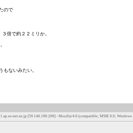
たので
．３倍で約２２ミリか。
・
うもないみたい。
1.ap.so-net.ne.jp [59.146.190.209] - Mozilla/4.0 (compatible; MSIE 6.0; Window