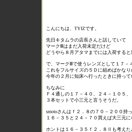
こんにちは、TYIZです。
先日キタムラの店長さんと話していて
マークⅢはまだ入荷未定だけど
どうやら８月アタマまでには入荷すると
で、マークⅢで使うレンズとして１７－
これをフルサイズの５Ｄに組めばかなり
今年の２月に知床へ行ったときに持って
ちなみに
Ｆ４通しの１７－４０、２４－１０５、
３本セットで小三元と言うそうだ。
smotoさんはｆ２．８の７０－２００持
１６－３５と２４－７０買えば大三元に
ホントは１６－３５ｆ２．８Ⅱも考えた