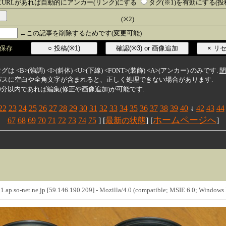
URLがあれば自動的にアンカー(リンク)にする
タグ(※1)を有効にする(
(※2)
←この記事を削除するためです(変更可能)
保存
グは <B>(強調) <I>(斜体) <U>(下線) <FONT>(装飾) <A>(アンカー) のみです.
閉
像のパスに空白や全角文字が含まれると、正しく処理できない場合があります.
後30分以内であれば編集(修正や画像追加)が可能です.
22
23
24
25
26
27
28
29
30
31
32
33
34
35
36
37
38
39
40
↓
42
43
44
ホームページへ
67
68
69
70
71
72
73
74
75
] [
最新の状態
] [
]
.ap.so-net.ne.jp [59.146.190.209] - Mozilla/4.0 (compatible; MSIE 6.0; Window