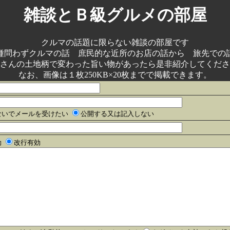
雑談とＢ級グルメの部屋
クルマの話題に限らない雑談の部屋です
種問わずクルマの話 庶民的な近所のお店の話から 旅先での
さんの土地柄で変わった旨い物があったら是非紹介してくださ
なお、画像は１枚250KB×20枚までで掲載できます。
ないでメールを受けたい
公開する又は記入しない
効
改行有効