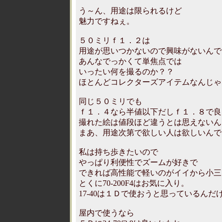
う～ん、用途は限られるけど
魅力ですねぇ。
５０ミリｆ１．２は
用途が思いつかないので興味がないんで
あんなでっかくて単焦点では
いったい何を撮るのか？？
ほとんどコレクターズアイテムなんじゃ
同じ５０ミリでも
ｆ１．４なら半値以下だしｆ１．８で良
撮れた絵は値段ほど違うとは思えないん
まあ、用途次第で欲しい人は欲しいんで
私は持ち歩きたいので
やっぱり利便性でズームが好きで
できれば高性能で軽いのがイイから小三
とくに70-200F4はお気に入り。
17-40は１Ｄで使おうと思っているん
屋内で使うなら