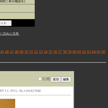
投稿前に表示確認を)
じ忘れに注意.
45
46
47
48
49
50
51
52
53
54
55
56
57
58
59
60
61
62
63
64
65
66
引用
s NT 5.1; SV1) - No.1181827848