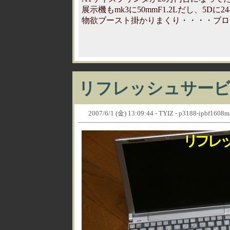
展示機もmk3に50mmF1.2Lだし、5Dに
物欲ブースト掛かりまくり・・・・ブロ
リフレッシュサー
2007/6/1 (金) 13:09:44 - TYIZ - p3188-ipbf1608ma