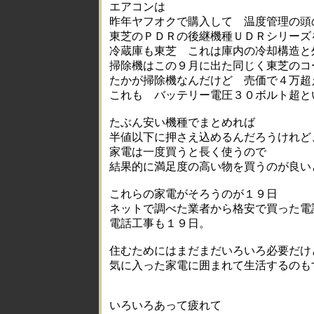
エアコンは
昨年ヤフオクで購入して 温度管理の頭
東芝のＰＤＲの後継機種ＵＤＲシリーズ
冷蔵庫も東芝 これは庫内の冷却構造と
掃除機はこの９月に出た同じく東芝のコ
たかが掃除機なんだけど 売価で４万超
これも バッテリー電圧３０ボルト超と
たぶん安い機種でまとめれば
半値以下に押さえ込めるんだろうけれど
家電は一度買うと長く使うので
結果的に満足度の高い物を買うのが良い
これらの家電がそろうのが１９日
ネットで調べた業者から格安で買った電
電話工事も１９日。
住むためにはまだまだいろいろ必要だけ
気に入った家電に囲まれて生活するのも
いろいろあって疲れて