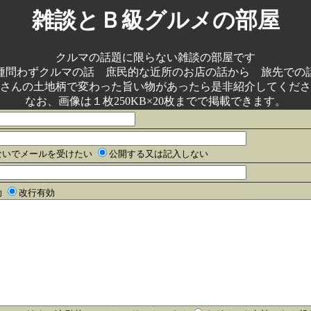
雑談とＢ級グルメの部屋
クルマの話題に限らない雑談の部屋です
種問わずクルマの話 庶民的な近所のお店の話から 旅先での
さんの土地柄で変わった旨い物があったら是非紹介してくださ
なお、画像は１枚250KB×20枚までで掲載できます。
ないでメールを受けたい
公開する又は記入しない
効
改行有効