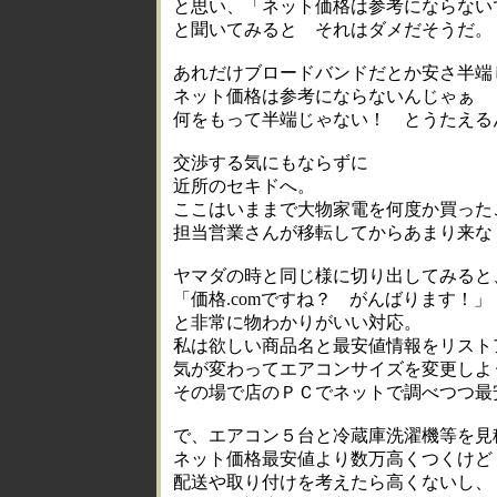
と思い、「ネット価格は参考にならない
と聞いてみると それはダメだそうだ。
あれだけブロードバンドだとか安さ半端
ネット価格は参考にならないんじゃぁ
何をもって半端じゃない！ とうたえる
交渉する気にもならずに
近所のセキドへ。
ここはいままで大物家電を何度か買った
担当営業さんが移転してからあまり来な
ヤマダの時と同じ様に切り出してみると
「価格.comですね？ がんばります！」
と非常に物わかりがいい対応。
私は欲しい商品名と最安値情報をリスト
気が変わってエアコンサイズを変更しよ
その場で店のＰＣでネットで調べつつ最
で、エアコン５台と冷蔵庫洗濯機等を見
ネット価格最安値より数万高くつくけど
配送や取り付けを考えたら高くないし、