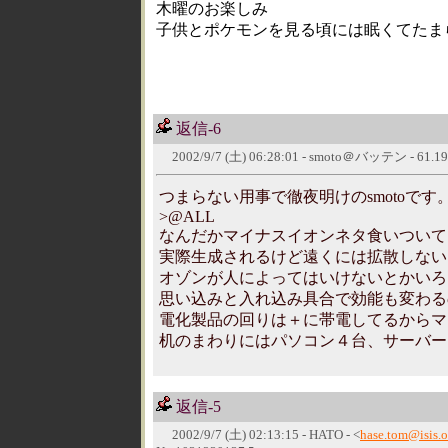
木曜のお楽しみ
子供とポケモンを見る頃には眠くてたま
返信-6
2002/9/7 (土) 06:28:01 - smoto＠バッテン - 61.199.19
つまらない用事で徹夜明けのsmotoです
>@ALL
なんだかマイナスイオンネタ食いついて
実際生成されるけど遠くには拡散しない
オゾンが人によってはいけないとかいろ
思い込みと入れ込み具合で効能も変わる
電化製品の回りは＋に帯電してるからマ
机のまわりにはパソコン４台、サーバー
返信-5
2002/9/7 (土) 02:13:15 - HATO - <
hase.tom@isis.o