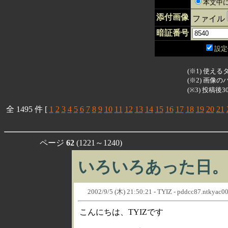
本文中に
添付画像
ファイル
暗証番号
設定
(※1) 使えるタ
(※2) 画
(※3) 投稿
全 1495 件 [
1
2
3
4
5
6
7
8
9
10
11
12
13
14
15
16
17
18
19
20
21
ページ
62
(1221～1240)
いろいろあった日。
2002/9/5 (木) 21:50:21 - TYIZ - pddcc87.ntkyac00.
こんにちは、TYIZです