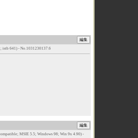
 istb 641) - No.1031230137.6
(compatible; MSIE 5.5; Windows 98; Win 9x 4.90) -