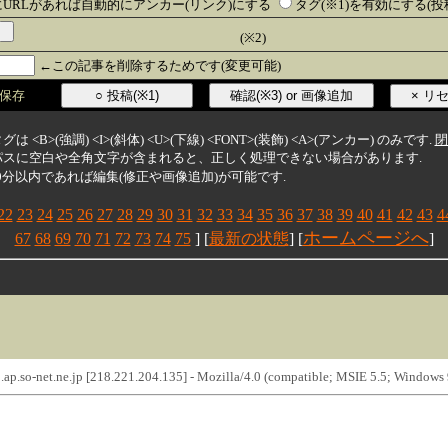
URLがあれば自動的にアンカー(リンク)にする
タグ(※1)を有効にする(
(※2)
←この記事を削除するためです(変更可能)
保存
グは <B>(強調) <I>(斜体) <U>(下線) <FONT>(装飾) <A>(アンカー) のみです.
閉
像のパスに空白や全角文字が含まれると、正しく処理できない場合があります.
後30分以内であれば編集(修正や画像追加)が可能です.
22
23
24
25
26
27
28
29
30
31
32
33
34
35
36
37
38
39
40
41
42
43
4
ホームページへ
67
68
69
70
71
72
73
74
75
] [
最新の状態
] [
]
ap.so-net.ne.jp [218.221.204.135] - Mozilla/4.0 (compatible; MSIE 5.5; Windows