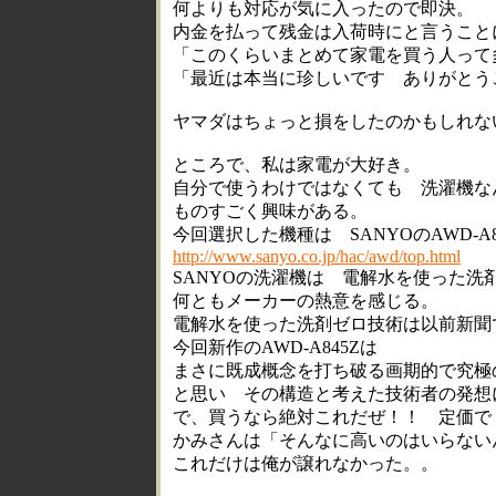
何よりも対応が気に入ったので即決。
内金を払って残金は入荷時にと言うこと
「このくらいまとめて家電を買う人って
「最近は本当に珍しいです ありがとう
ヤマダはちょっと損をしたのかもしれな
ところで、私は家電が大好き。
自分で使うわけではなくても 洗濯機な
ものすごく興味がある。
今回選択した機種は SANYOのAWD-A8
http://www.sanyo.co.jp/hac/awd/top.html
SANYOの洗濯機は 電解水を使った洗
何ともメーカーの熱意を感じる。
電解水を使った洗剤ゼロ技術は以前新聞
今回新作のAWD-A845Zは
まさに既成概念を打ち破る画期的で究極
と思い その構造と考えた技術者の発想
で、買うなら絶対これだぜ！！ 定価で
かみさんは「そんなに高いのはいらない
これだけは俺が譲れなかった。。