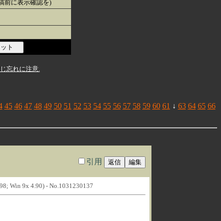
投稿前に表示確認を)
じ忘れに注意.
4
45
46
47
48
49
50
51
52
53
54
55
56
57
58
59
60
61
↓
63
64
65
66
引用
 98; Win 9x 4.90) - No.1031230137