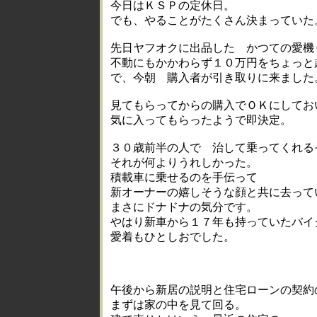
今日はＫＳＰの定休日。
でも、やることがたくさん決まっていた
先日ヤフオクに出品した かつての愛機
不動にもかかわらず１０万円をちょっと
で、今朝 購入者が引き取りに来ました
見てもらってからの購入でＯＫにしてお
気に入ってもらったようで即決定。
３０歳前半の人で 治して乗ってくれる
それが何よりうれしかった。
積載車に乗せるのを手伝って
新オーナーの嬉しそうな顔と共に去って
まさにドナドナの気分です。
やはり新車から１７年も持っていたバイ
愛着もひとしおでした。
午後から新居の説明と住宅ローンの契約
まずは家の中を見て回る。