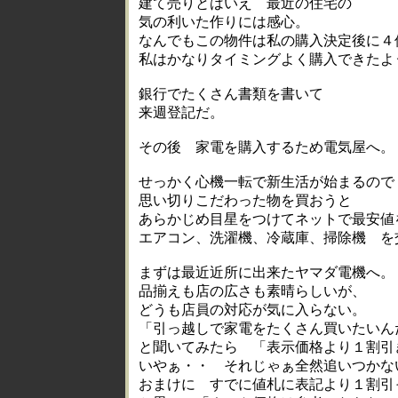
建て売りとはいえ 最近の住宅の
気の利いた作りには感心。
なんでもこの物件は私の購入決定後に４
私はかなりタイミングよく購入できたよ
銀行でたくさん書類を書いて
来週登記だ。
その後 家電を購入するため電気屋へ。
せっかく心機一転で新生活が始まるので
思い切りこだわった物を買おうと
あらかじめ目星をつけてネットで最安値
エアコン、洗濯機、冷蔵庫、掃除機 を
まずは最近近所に出来たヤマダ電機へ。
品揃えも店の広さも素晴らしいが、
どうも店員の対応が気に入らない。
「引っ越しで家電をたくさん買いたいん
と聞いてみたら 「表示価格より１割引
いやぁ・・ それじゃぁ全然追いつかな
おまけに すでに値札に表記より１割引