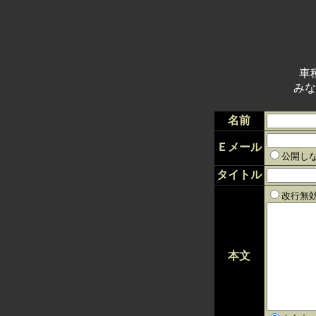
車
みな
名前
Ｅメール
公開し
タイトル
改行無
本文